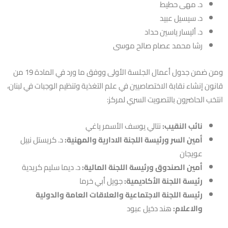
د. مهى حطيط
د. سيسيل عبيد
د. أليسار ياسين حداد
رشا محمد عصام صالح موسى
ومن ضمن جدول أعمال الجلسة الأولى ووفق ما ورد في المادة 19 من
قانون إنشاء نقابة الاختصاصيين في علم التغذية وتنظيم الوجبات في لبنان،
انتخب الحاضرون بالتصويت السري لمركز:
نائب النقيب:
نتالي يوسف الأسمر ياغي
أمين السر ورئيسة اللجنة الادارية والمهنية:
د. كريستل نبيل
عويجان
أمين الصندوق ورئيسة اللجنة المالية:
د. ديما سليم كريدية
رئيسة اللجنة الأكاديمية:
جويل أبي خرما
رئيسة اللجنة الاجتماعية والعلاقات العامة والدولية
والاعلام:
هند دخيل عبود