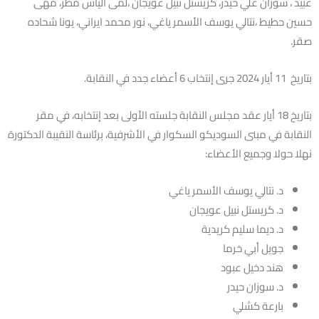
عبيد ، سوزان علي حيدر، كريستل نبيل عويجان ،لمى الياس مطر، مهى
حسين حطيط ،نتالي يوسف الأسمر ياغي، نور محمد ايراني، يونا شحاده
صقر.
بتاريخ 11 أيار 2024 جرى إنتخاب 6 أعضاء جدد في النقابة.
بتاريخ 18 أيار عقد مجلس النقابة جلسته الأولى بعد إنتخابه، في مقر
النقابة في مبنى السوديكو السكوار في الأشرفية، برئاسة النقيبة الدكتورة
نهلا حولا وجميع الأعضاء:
د. نتالي يوسف الأسمر ياغي
د. كريستل نبيل عويجان
د. ديما سليم كريدية
جويل أبي خرما
هند دخيل عبود
د. سوزان حيدر
بارعة كشلي