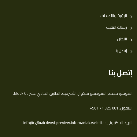
الرؤية والأهداف
رسالة النقيب
اللجان
إتصل بنا
إتصل بنا
الموقع: مجمع السوديكو سكوار، الأشرفية، الطابق الحادي عشر ، block C.
التلفون:
‎+961 71 325 001
البريد الالكتروني:
info@ig64aicdwwt.preview.infomaniak.website