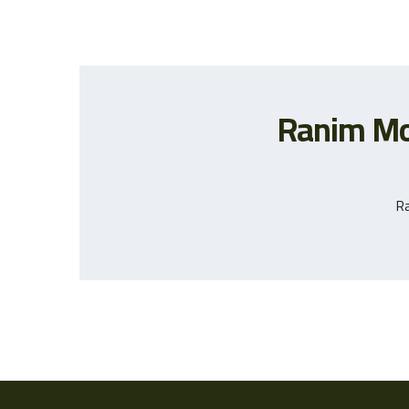
Ranim M
R