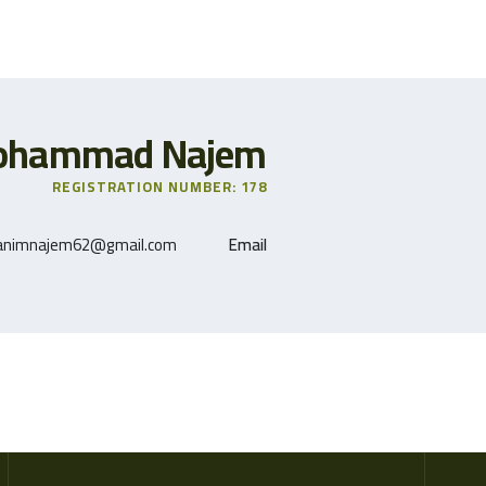
ohammad Najem
REGISTRATION NUMBER: 178
animnajem62@gmail.com
Email