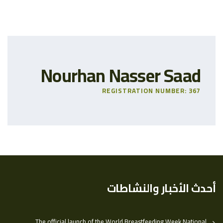
Nourhan Nasser Saad
REGISTRATION NUMBER: 367
أحدث الأخبار والنشاطات
The official launch of the World Breastfeeding Week National