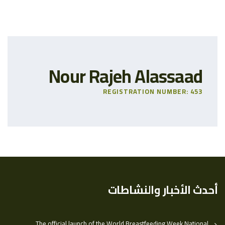
Nour Rajeh Alassaad
REGISTRATION NUMBER: 453
أحدث الأخبار والنشاطات
The official launch of the World Breastfeeding Week National