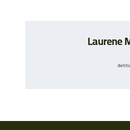
Laurene 
dietit