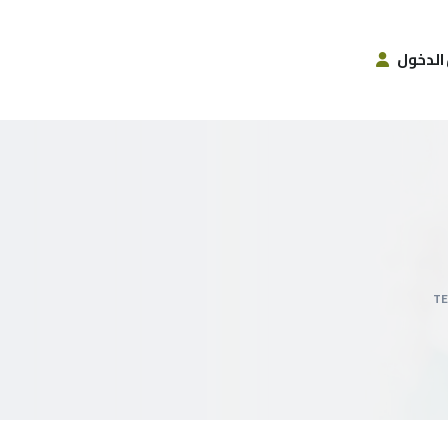
الدخول
T